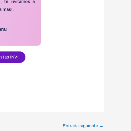
, te invitamos a
s más!.
era!
stas INVI
Entrada siguiente
→