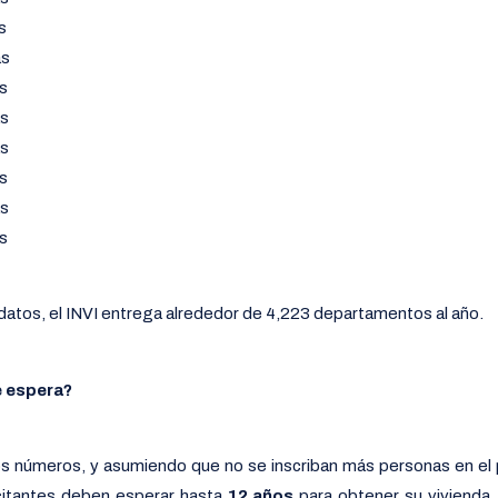
s
as
as
as
as
as
as
as
atos, el INVI entrega alrededor de 4,223 departamentos al año.
 espera?
s números, y asumiendo que no se inscriban más personas en e
icitantes deben esperar hasta
12 años
para obtener su vivienda.