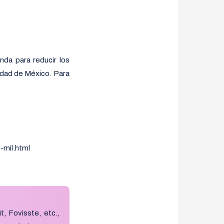
da para reducir los
udad de México. Para
-mil.html
t, Fovisste, etc.,