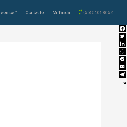
s somos?
Contacto
Mi Tanda
(55) 5101 9652