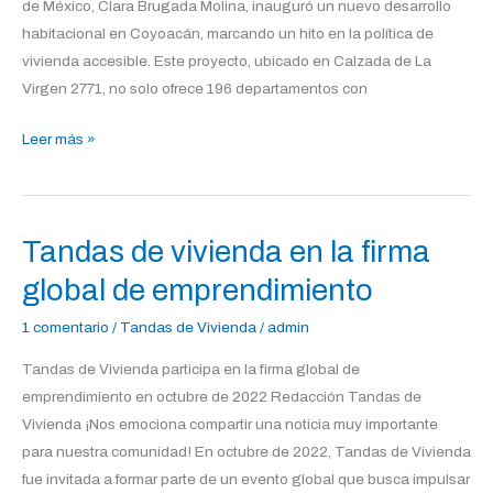
de México, Clara Brugada Molina, inauguró un nuevo desarrollo
habitacional en Coyoacán, marcando un hito en la política de
vivienda accesible. Este proyecto, ubicado en Calzada de La
Virgen 2771, no solo ofrece 196 departamentos con
Leer más »
Tandas de vivienda en la firma
Tandas
de
global de emprendimiento
vivienda
1 comentario
/
Tandas de Vivienda
/
admin
en
la
Tandas de Vivienda participa en la firma global de
firma
emprendimiento en octubre de 2022 Redacción Tandas de
global
Vivienda ¡Nos emociona compartir una noticia muy importante
de
para nuestra comunidad! En octubre de 2022, Tandas de Vivienda
emprendimiento
fue invitada a formar parte de un evento global que busca impulsar