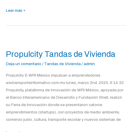
Leer más »
Propulcity
Tandas
Propulcity Tandas de Vivienda
de
Vivienda
Deja un comentario
/
Tandas de Vivienda
/
admin
Propulcity & WRI México impulsan a emprendedores
ww.transporteinformativo.com.mx lunes, marzo 2nd, 2020, 6:14:32
Propulcity, plataforma de innovación de WRI México, apoyada por
el Banco Interamericano de Desarrollo y Fundación Shell, realizó
su Feria de Innovación donde se presentaron catorce
emprendimientos (startups), con proyectos de medio ambiente,
comercio justo, cultura, transporte escolar y nuevos sistemas de