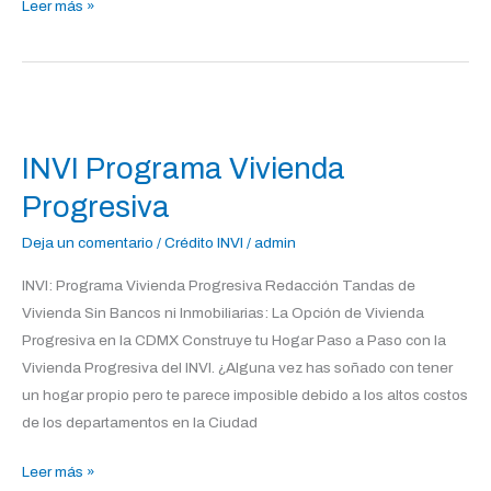
Leer más »
INVI
Programa
INVI Programa Vivienda
Vivienda
Progresiva
Progresiva
Deja un comentario
/
Crédito INVI
/
admin
INVI: Programa Vivienda Progresiva Redacción Tandas de
Vivienda Sin Bancos ni Inmobiliarias: La Opción de Vivienda
Progresiva en la CDMX Construye tu Hogar Paso a Paso con la
Vivienda Progresiva del INVI. ¿Alguna vez has soñado con tener
un hogar propio pero te parece imposible debido a los altos costos
de los departamentos en la Ciudad
Leer más »