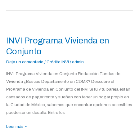
INVI
Programa
INVI Programa Vivienda en
Vivienda
en
Conjunto
Conjunto
Deja un comentario
/
Crédito INVI
/
admin
INVI: Programa Vivienda en Conjunto Redacción Tandas de
Vivienda ¿Buscas Departamento en CDMX? Descubre el
Programa de Vivienda en Conjunto del INVI Si tú y tu pareja están
cansados de pagar renta y sueñan con tener un hogar propio en
la Ciudad de México, sabemos que encontrar opciones accesibles
puede ser un desafío. Entre los
Leer más »