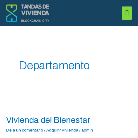
Ir
Men
al
princ
contenido
Departamento
Vivienda
del
Vivienda del Bienestar
Bienestar
Deja un comentario
/
Adquirir Vivienda
/
admin