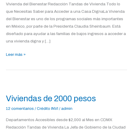
Vivienda del Bienestar Redacción Tandas de Vivienda Todo lo
que Necesitas Saber para Acceder a una Casa DignaLa Vivienda
del Bienestar es uno de los programas sociales más importantes
en México, por parte de la Presidenta Claudia Sheinbaum. Está
diseñado para ayudar a las familias de bajos ingresos a acceder a
una vivienda digna y […]
Leer más »
Viviendas
de
Viviendas de 2000 pesos
2000
pesos
12 comentarios
/
Crédito INVI
/
admin
Departamentos Accesibles desde $2,000 al Mes en CDMX
Redacción Tandas de Vivienda La Jefa de Gobierno de la Ciudad