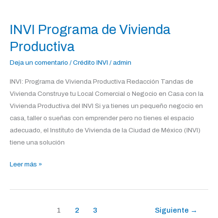
INVI
Programa
INVI Programa de Vivienda
de
Vivienda
Productiva
Productiva
Deja un comentario
/
Crédito INVI
/
admin
INVI: Programa de Vivienda Productiva Redacción Tandas de
Vivienda Construye tu Local Comercial o Negocio en Casa con la
Vivienda Productiva del INVI Si ya tienes un pequeño negocio en
casa, taller o sueñas con emprender pero no tienes el espacio
adecuado, el Instituto de Vivienda de la Ciudad de México (INVI)
tiene una solución
Leer más »
1
2
3
Siguiente
→