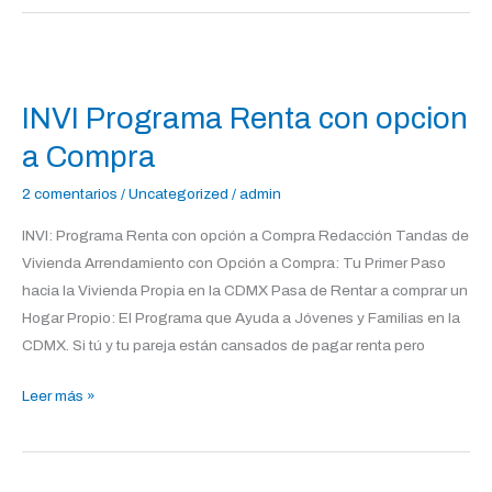
INVI
Programa
INVI Programa Renta con opcion
Renta
con
a Compra
opcion
2 comentarios
/
Uncategorized
/
admin
a
Compra
INVI: Programa Renta con opción a Compra Redacción Tandas de
Vivienda Arrendamiento con Opción a Compra: Tu Primer Paso
hacia la Vivienda Propia en la CDMX Pasa de Rentar a comprar un
Hogar Propio: El Programa que Ayuda a Jóvenes y Familias en la
CDMX. Si tú y tu pareja están cansados de pagar renta pero
Leer más »