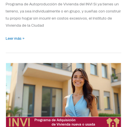
Programa de Autoproducción de Vivienda del INVI Si ya tienes un
terreno, ya sea individualmente o en grupo, y sueñas con construir
tu propio hogar sin incurrir en costos excesivos, el Instituto de
Vivienda de la Ciudad
Leer más »
Programa
de
Adquisicion
de
Vivienda
del
INVI