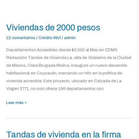
Viviendas
de
Viviendas de 2000 pesos
2000
pesos
12 comentarios
/
Crédito INVI
/
admin
Departamentos Accesibles desde $2,000 al Mes en CDMX
Redacción Tandas de Vivienda La Jefa de Gobierno de la Ciudad
de México, Clara Brugada Molina, inauguró un nuevo desarrollo
habitacional en Coyoacán, marcando un hito en la política de
vivienda accesible. Este proyecto, ubicado en Calzada de La
Virgen 2771, no solo ofrece 196 departamentos con
Leer más »
Tandas de vivienda en la firma
Tandas