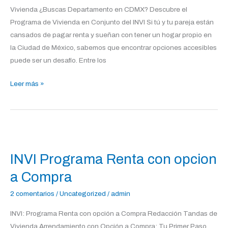
Vivienda ¿Buscas Departamento en CDMX? Descubre el
Programa de Vivienda en Conjunto del INVI Si tú y tu pareja están
cansados de pagar renta y sueñan con tener un hogar propio en
la Ciudad de México, sabemos que encontrar opciones accesibles
puede ser un desafío. Entre los
Leer más »
INVI
Programa
INVI Programa Renta con opcion
Renta
con
a Compra
opcion
2 comentarios
/
Uncategorized
/
admin
a
Compra
INVI: Programa Renta con opción a Compra Redacción Tandas de
Vivienda Arrendamiento con Opción a Compra: Tu Primer Paso