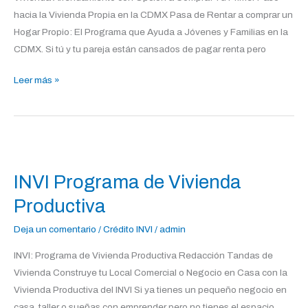
hacia la Vivienda Propia en la CDMX Pasa de Rentar a comprar un
Hogar Propio: El Programa que Ayuda a Jóvenes y Familias en la
CDMX. Si tú y tu pareja están cansados de pagar renta pero
Leer más »
INVI
Programa
INVI Programa de Vivienda
de
Vivienda
Productiva
Productiva
Deja un comentario
/
Crédito INVI
/
admin
INVI: Programa de Vivienda Productiva Redacción Tandas de
Vivienda Construye tu Local Comercial o Negocio en Casa con la
Vivienda Productiva del INVI Si ya tienes un pequeño negocio en
casa, taller o sueñas con emprender pero no tienes el espacio