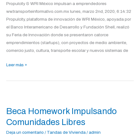
Propulcity & WRI México impulsan a emprendedores
ww.transporteinformativo.com.mx lunes, marzo 2nd, 2020, 6:14:32
Propulcity, plataforma de innovación de WRI México, apoyada por
el Banco Interamericano de Desarrollo y Fundación Shell, realizó
su Feria de Innovación donde se presentaron catorce
emprendimientos (startups), con proyectos de medio ambiente,
comercio justo, cultura, transporte escolar y nuevos sistemas de
Leer más »
Beca
Homework
Beca Homework Impulsando
Impulsando
Comunidades
Comunidades Libres
Libres
Deja un comentario
/
Tandas de Vivienda
/
admin