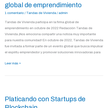
de
global de emprendimiento
vivienda
1 comentario
/
Tandas de Vivienda
/
admin
en
la
Tandas de Vivienda participa en la firma global de
firma
emprendimiento en octubre de 2022 Redacción Tandas de
global
Vivienda ¡Nos emociona compartir una noticia muy importante
de
para nuestra comunidad! En octubre de 2022, Tandas de Vivienda
emprendimiento
fue invitada a formar parte de un evento global que busca impulsar
el espíritu emprendedor y promover soluciones innovadoras para
Leer más »
Platicando
con
Platicando con Startups de
Startups
de
Blockchain