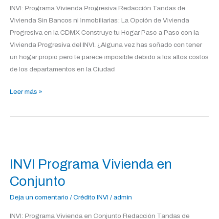
INVI: Programa Vivienda Progresiva Redacción Tandas de
Vivienda Sin Bancos ni Inmobiliarias: La Opción de Vivienda
Progresiva en la CDMX Construye tu Hogar Paso a Paso con la
Vivienda Progresiva del INVI. ¿Alguna vez has soñado con tener
un hogar propio pero te parece imposible debido a los altos costos
de los departamentos en la Ciudad
Leer más »
INVI
Programa
INVI Programa Vivienda en
Vivienda
en
Conjunto
Conjunto
Deja un comentario
/
Crédito INVI
/
admin
INVI: Programa Vivienda en Conjunto Redacción Tandas de