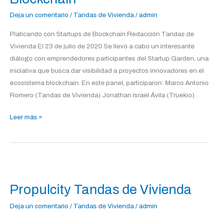
Blockchain
Deja un comentario
/
Tandas de Vivienda
/
admin
Platicando con Startups de Blockchain Redacción Tandas de
Vivienda El 23 de julio de 2020 Se llevó a cabo un interesante
diálogo con emprendedores participantes del Startup Garden, una
iniciativa que busca dar visibilidad a proyectos innovadores en el
ecosistema blockchain. En este panel, participaron: Marco Antonio
Romero (Tandas de Vivienda) Jonathan Israel Ávila (Truekio)
Leer más »
Propulcity
Tandas
Propulcity Tandas de Vivienda
de
Vivienda
Deja un comentario
/
Tandas de Vivienda
/
admin