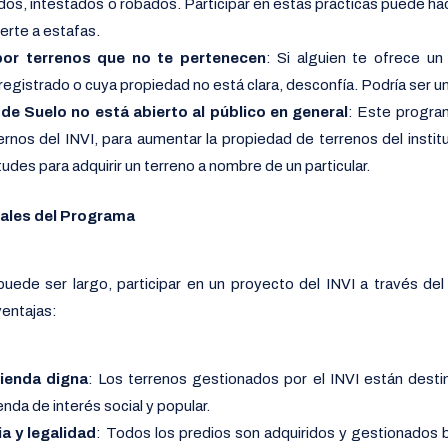
dos, intestados o robados. Participar en estas prácticas puede h
erte a estafas.
or terrenos que no te pertenecen
: Si alguien te ofrece u
gistrado o cuya propiedad no está clara, desconfía. Podría ser u
de Suelo no está abierto al público en general
: Este progra
rnos del INVI, para aumentar la propiedad de terrenos del instit
tudes para adquirir un terreno a nombre de un particular.
iales del Programa
uede ser largo, participar en un proyecto del INVI a través d
ventajas:
ienda digna
: Los terrenos gestionados por el INVI están desti
enda de interés social y popular.
a y legalidad
: Todos los predios son adquiridos y gestionados b