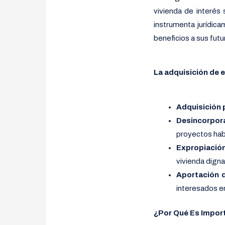
vivienda de interés
instrumenta jurídica
beneficios a sus futu
La adquisición de 
Adquisición 
Desincorpor
proyectos hab
Expropiació
vivienda digna
Aportación 
interesados e
¿Por Qué Es Impor