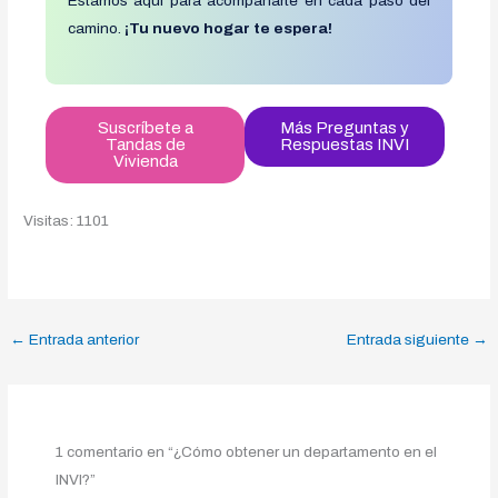
Estamos aquí para acompañarte en cada paso del
camino.
¡Tu nuevo hogar te espera!
Suscríbete a
Más Preguntas y
Tandas de
Respuestas INVI
Vivienda
Visitas: 1101
←
Entrada anterior
Entrada siguiente
→
1 comentario en “¿Cómo obtener un departamento en el
INVI?”