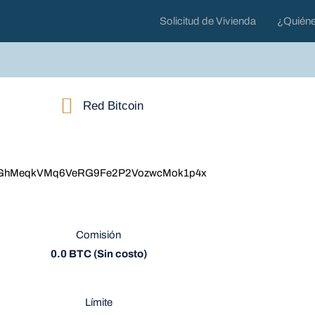
Solicitud de Vivienda
¿Quién
Red Bitcoin
GhMeqkVMq6VeRG9Fe2P2VozwcMok1p4x
Comisión
0.0 BTC (Sin costo)
Límite