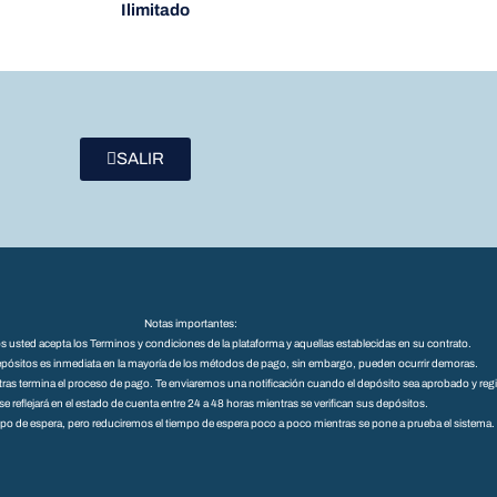
Ilimitado
SALIR
Notas importantes:
tos usted acepta los Terminos y condiciones de la plataforma y aquellas establecidas en su contrato.
pósitos es inmediata en la mayoría de los métodos de pago, sin embargo, pueden ocurrir demoras.
s termina el proceso de pago. Te enviaremos una notificación cuando el depósito sea aprobado y regis
se reflejará en el estado de cuenta entre 24 a 48 horas mientras se verifican sus depósitos.
mpo de espera, pero reduciremos el tiempo de espera poco a poco mientras se pone a prueba el sistema.