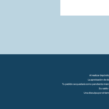
Al realizar depósi
La aprobación de de
Tu pedido se quedará como pendiente mientra
Su saldo 
Una disculpa por el tie