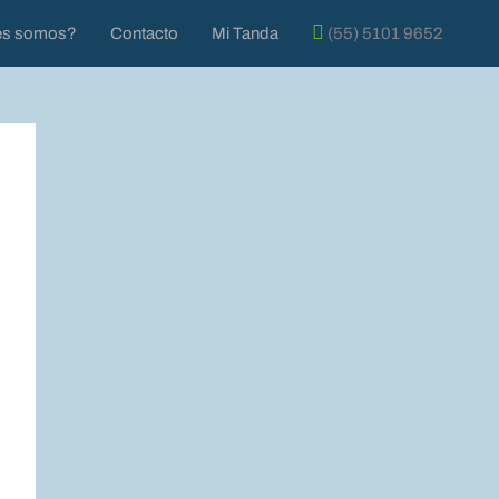
es somos?
Contacto
Mi Tanda
(55) 5101 9652