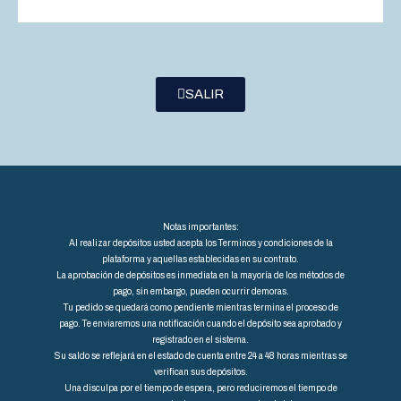
SALIR
Notas importantes:
Al realizar depósitos usted acepta los Terminos y condiciones de la
plataforma y aquellas establecidas en su contrato.
La aprobación de depósitos es inmediata en la mayoría de los métodos de
pago, sin embargo, pueden ocurrir demoras.
Tu pedido se quedará como pendiente mientras termina el proceso de
pago. Te enviaremos una notificación cuando el depósito sea aprobado y
registrado en el sistema.
Su saldo se reflejará en el estado de cuenta entre 24 a 48 horas mientras se
verifican sus depósitos.
Una disculpa por el tiempo de espera, pero reduciremos el tiempo de