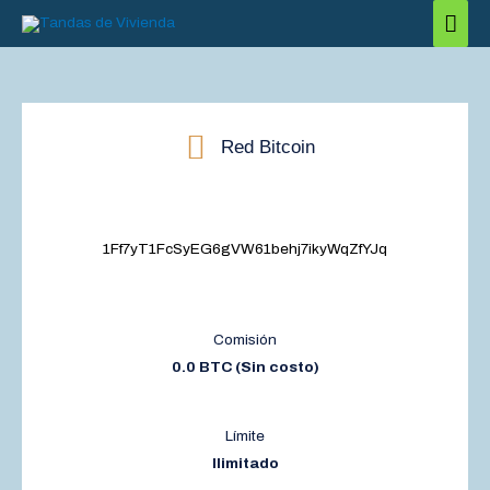
Ir
Men
al
princ
contenido
Red Bitcoin
1Ff7yT1FcSyEG6gVW61behj7ikyWqZfYJq
Comisión
0.0 BTC (Sin costo)
Límite
Ilimitado