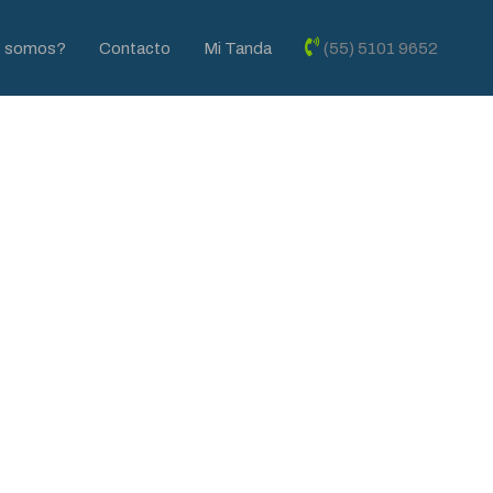
s somos?
Contacto
Mi Tanda
(55) 5101 9652