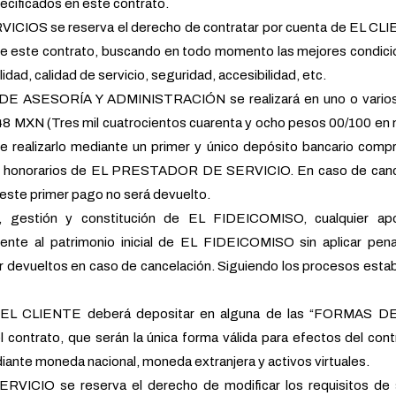
ecificados en este contrato.
IOS se reserva el derecho de contratar por cuenta de EL CLI
iere este contrato, buscando en todo momento las mejores condic
idad, calidad de servicio, seguridad, accesibilidad, etc.
 DE ASESORÍA Y ADMINISTRACIÓN se realizará en uno o vario
448 MXN (Tres mil cuatrocientos cuarenta y ocho pesos 00/100 e
e realizarlo mediante un primer y único depósito bancario comp
s y honorarios de EL PRESTADOR DE SERVICIO. En caso de canc
este primer pago no será devuelto.
, gestión y constitución de EL FIDEICOMISO, cualquier apo
mente al patrimonio inicial de EL FIDEICOMISO sin aplicar pena
 devueltos en caso de cancelación. Siguiendo los procesos esta
os EL CLIENTE deberá depositar en alguna de las “FORMAS 
contrato, que serán la única forma válida para efectos del cont
ante moneda nacional, moneda extranjera y activos virtuales.
CIO se reserva el derecho de modificar los requisitos de s