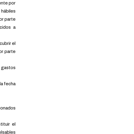
ente por
hábiles
or parte
cidos a
ubrir el
or parte
s gastos
a fecha
ionados
tuir el
lsables