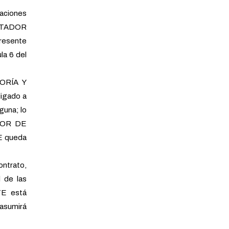
gaciones
RESTADOR
presente
la 6 del
ORÍA Y
igado a
guna; lo
ADOR DE
E queda
ntrato,
 de las
TE está
asumirá