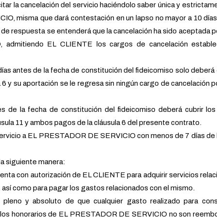
ar la cancelación del servicio haciéndolo saber única y estrictam
, misma que dará contestación en un lapso no mayor a 10 días 
 de respuesta se entenderá que la cancelación ha sido aceptada p
mitiendo EL CLIENTE los cargos de cancelación estable
ías antes de la fecha de constitución del fideicomiso solo deberá c
 6 y su aportación se le regresa sin ningún cargo de cancelación p
s de la fecha de constitución del fideicomiso deberá cubrir lo
áusula 11 y ambos pagos de la cláusula 6 del presente contrato.
 servicio a EL PRESTADOR DE SERVICIO con menos de 7 días de l
la siguiente manera:
 con autorización de EL CLIENTE para adquirir servicios relac
 así como para pagar los gastos relacionados con el mismo.
leno y absoluto de que cualquier gasto realizado para consti
 a los honorarios de EL PRESTADOR DE SERVICIO no son reembo