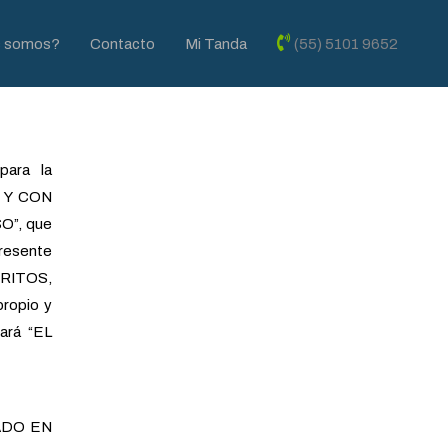
s somos?
Contacto
Mi Tanda
(55) 5101 9652
ara la
 Y CON
O”, que
presente
CRITOS,
propio y
ará “EL
ADO EN