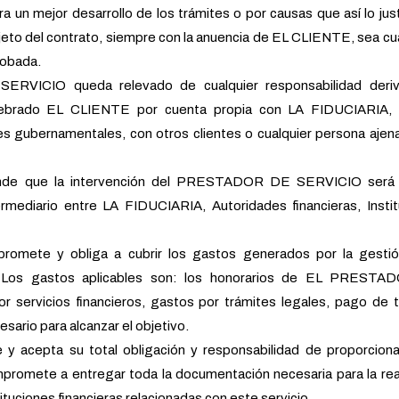
a un mejor desarrollo de los trámites o por causas que así lo just
jeto del contrato, siempre con la anuencia de EL CLIENTE, sea cu
robada.
VICIO queda relevado de cualquier responsabilidad deri
elebrado EL CLIENTE por cuenta propia con LA FIDUCIARIA, 
des gubernamentales, con otros clientes o cualquier persona ajen
e que la intervención del PRESTADOR DE SERVICIO será 
rmediario entre LA FIDUCIARIA, Autoridades financieras, Insti
mete y obliga a cubrir los gastos generados por la gestió
 Los gastos aplicables son: los honorarios de EL PREST
 servicios financieros, gastos por trámites legales, pago de 
sario para alcanzar el objetivo.
 acepta su total obligación y responsabilidad de proporciona
promete a entregar toda la documentación necesaria para la rea
ituciones financieras relacionadas con este servicio.