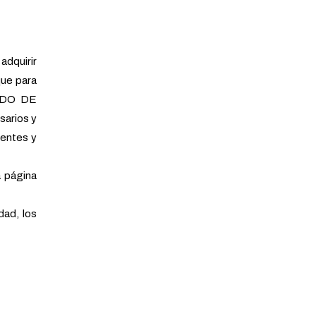
adquirir
ue para
VADO DE
arios y
ientes y
a página
dad, los