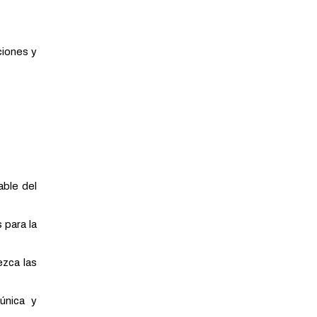
ciones y
ble del
para la
zca las
única y