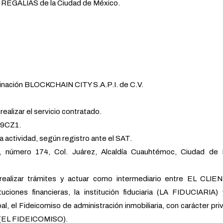
ALÍAS de la Ciudad de México.
minación BLOCKCHAIN CITY S.A.P.I. de C.V.
.
ealizar el servicio contratado.
419CZ1.
la actividad, según registro ante el SAT.
ol, número 174, Col. Juárez, Alcaldía Cuauhtémoc, Ciudad de 
ealizar trámites y actuar como intermediario entre EL CLIEN
tuciones financieras, la institución fiduciaria (LA FIDUCIARIA)
pal, el Fideicomiso de administración inmobiliaria, con carácter pri
s (EL FIDEICOMISO).