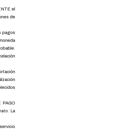
ENTE el
iones de
s pagos
n moneda
robable.
elación
rtación
lización
blecidos
DE PAGO
rato. La
ervicio