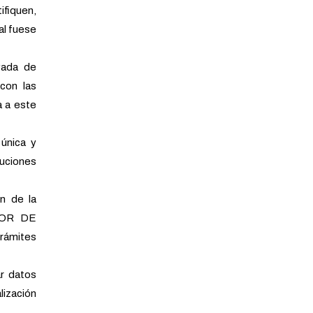
ifiquen,
al fuese
vada de
con las
a a este
única y
tuciones
n de la
ADOR DE
trámites
r datos
lización