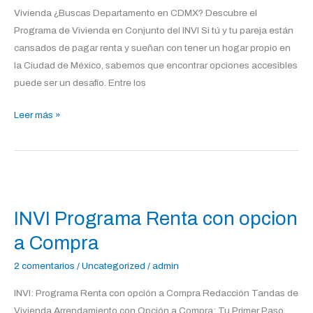
Vivienda ¿Buscas Departamento en CDMX? Descubre el
Programa de Vivienda en Conjunto del INVI Si tú y tu pareja están
cansados de pagar renta y sueñan con tener un hogar propio en
la Ciudad de México, sabemos que encontrar opciones accesibles
puede ser un desafío. Entre los
Leer más »
INVI
Programa
INVI Programa Renta con opcion
Renta
con
a Compra
opcion
2 comentarios
/
Uncategorized
/
admin
a
Compra
INVI: Programa Renta con opción a Compra Redacción Tandas de
Vivienda Arrendamiento con Opción a Compra: Tu Primer Paso