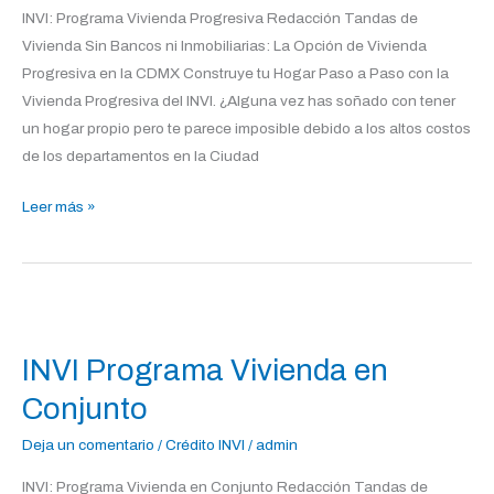
INVI: Programa Vivienda Progresiva Redacción Tandas de
Vivienda Sin Bancos ni Inmobiliarias: La Opción de Vivienda
Progresiva en la CDMX Construye tu Hogar Paso a Paso con la
Vivienda Progresiva del INVI. ¿Alguna vez has soñado con tener
un hogar propio pero te parece imposible debido a los altos costos
de los departamentos en la Ciudad
Leer más »
INVI
Programa
INVI Programa Vivienda en
Vivienda
en
Conjunto
Conjunto
Deja un comentario
/
Crédito INVI
/
admin
INVI: Programa Vivienda en Conjunto Redacción Tandas de