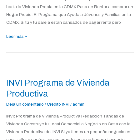
hacia la Vivienda Propia en la CDMX Pasa de Rentar a comprar un
Hogar Propio: El Programa que Ayuda a Jóvenes y Familias en la
CDMX. Si tú y tu pareja están cansados de pagar renta pero
Leer más »
INVI
Programa
INVI Programa de Vivienda
de
Vivienda
Productiva
Productiva
Deja un comentario
/
Crédito INVI
/
admin
INVI: Programa de Vivienda Productiva Redacción Tandas de
Vivienda Construye tu Local Comercial o Negocio en Casa con la
Vivienda Productiva del INVI Si ya tienes un pequeño negocio en
casa, taller o sueñas con emprender pero no tienes el espacio