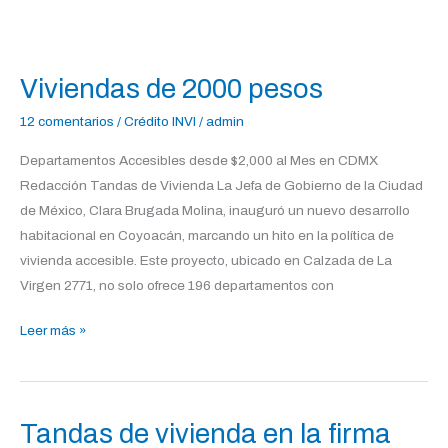
Viviendas
de
Viviendas de 2000 pesos
2000
pesos
12 comentarios
/
Crédito INVI
/
admin
Departamentos Accesibles desde $2,000 al Mes en CDMX
Redacción Tandas de Vivienda La Jefa de Gobierno de la Ciudad
de México, Clara Brugada Molina, inauguró un nuevo desarrollo
habitacional en Coyoacán, marcando un hito en la política de
vivienda accesible. Este proyecto, ubicado en Calzada de La
Virgen 2771, no solo ofrece 196 departamentos con
Leer más »
Tandas de vivienda en la firma
Tandas