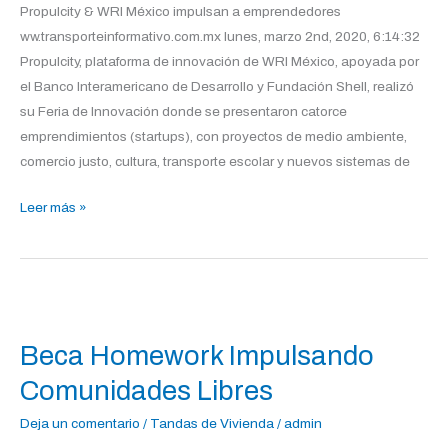
Propulcity & WRI México impulsan a emprendedores
ww.transporteinformativo.com.mx lunes, marzo 2nd, 2020, 6:14:32
Propulcity, plataforma de innovación de WRI México, apoyada por
el Banco Interamericano de Desarrollo y Fundación Shell, realizó
su Feria de Innovación donde se presentaron catorce
emprendimientos (startups), con proyectos de medio ambiente,
comercio justo, cultura, transporte escolar y nuevos sistemas de
Leer más »
Beca
Homework
Beca Homework Impulsando
Impulsando
Comunidades
Comunidades Libres
Libres
Deja un comentario
/
Tandas de Vivienda
/
admin