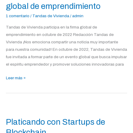
de
global de emprendimiento
vivienda
1 comentario
/
Tandas de Vivienda
/
admin
en
la
Tandas de Vivienda participa en la firma global de
firma
emprendimiento en octubre de 2022 Redacción Tandas de
global
Vivienda ¡Nos emociona compartir una noticia muy importante
de
para nuestra comunidad! En octubre de 2022, Tandas de Vivienda
emprendimiento
fue invitada a formar parte de un evento global que busca impulsar
el espíritu emprendedor y promover soluciones innovadoras para
Leer más »
Platicando
con
Platicando con Startups de
Startups
de
Blockchain