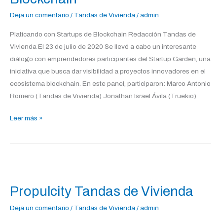
Blockchain
Deja un comentario
/
Tandas de Vivienda
/
admin
Platicando con Startups de Blockchain Redacción Tandas de
Vivienda El 23 de julio de 2020 Se llevó a cabo un interesante
diálogo con emprendedores participantes del Startup Garden, una
iniciativa que busca dar visibilidad a proyectos innovadores en el
ecosistema blockchain. En este panel, participaron: Marco Antonio
Romero (Tandas de Vivienda) Jonathan Israel Ávila (Truekio)
Leer más »
Propulcity
Tandas
Propulcity Tandas de Vivienda
de
Vivienda
Deja un comentario
/
Tandas de Vivienda
/
admin