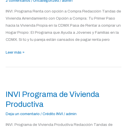
2 comentarios
/
Uncategorized
/
admin
a
Compra
INVI: Programa Renta con opción a Compra Redacción Tandas de
Vivienda Arrendamiento con Opción a Compra: Tu Primer Paso
hacia la Vivienda Propia en la CDMX Pasa de Rentar a comprar un
Hogar Propio: El Programa que Ayuda a Jóvenes y Familias en la
CDMX. Si tú y tu pareja están cansados de pagar renta pero
Leer más »
INVI
Programa
INVI Programa de Vivienda
de
Vivienda
Productiva
Productiva
Deja un comentario
/
Crédito INVI
/
admin
INVI: Programa de Vivienda Productiva Redacción Tandas de