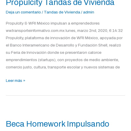
Propulcity Tandas de Vivienda
de
Vivienda
Deja un comentario
/
Tandas de Vivienda
/
admin
Propulcity & WRI México impulsan a emprendedores
ww.transporteinformativo.com.mx lunes, marzo 2nd, 2020, 6:14:32
Propulcity, plataforma de innovación de WRI México, apoyada por
el Banco Interamericano de Desarrollo y Fundación Shell, realizó
su Feria de Innovación donde se presentaron catorce
emprendimientos (startups), con proyectos de medio ambiente,
comercio justo, cultura, transporte escolar y nuevos sistemas de
Leer más »
Beca
Homework
Beca Homework Impulsando
Impulsando
Comunidades