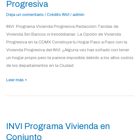
Progresiva
Progresiva
Deja un comentario
/
Crédito INVI
/
admin
INVI: Programa Vivienda Progresiva Redacción Tandas de
Vivienda Sin Bancos ni Inmobiliarias: La Opción de Vivienda
Progresiva en la CDMX Construye tu Hogar Paso a Paso con la
Vivienda Progresiva del INVI. ¿Alguna vez has soñado con tener
un hogar propio pero te parece imposible debido a los altos costos
de los departamentos en la Ciudad
Leer más »
INVI
Programa
INVI Programa Vivienda en
Vivienda
en
Conjunto