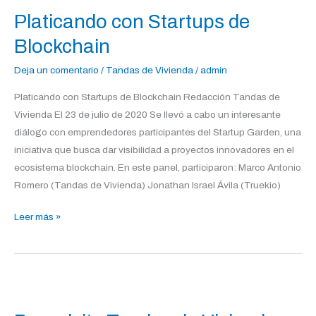
con
Platicando con Startups de
Startups
de
Blockchain
Blockchain
Deja un comentario
/
Tandas de Vivienda
/
admin
Platicando con Startups de Blockchain Redacción Tandas de
Vivienda El 23 de julio de 2020 Se llevó a cabo un interesante
diálogo con emprendedores participantes del Startup Garden, una
iniciativa que busca dar visibilidad a proyectos innovadores en el
ecosistema blockchain. En este panel, participaron: Marco Antonio
Romero (Tandas de Vivienda) Jonathan Israel Ávila (Truekio)
Leer más »
Propulcity
Tandas