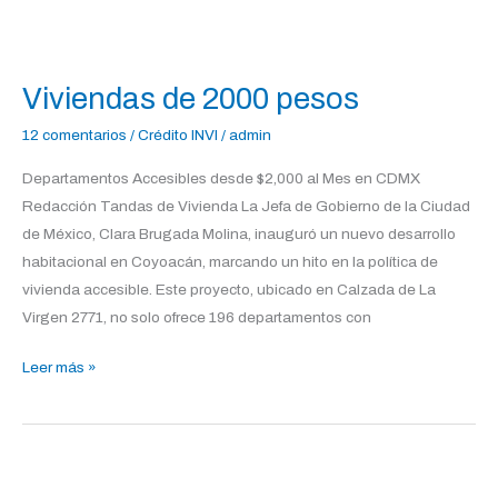
Viviendas
de
Viviendas de 2000 pesos
2000
pesos
12 comentarios
/
Crédito INVI
/
admin
Departamentos Accesibles desde $2,000 al Mes en CDMX
Redacción Tandas de Vivienda La Jefa de Gobierno de la Ciudad
de México, Clara Brugada Molina, inauguró un nuevo desarrollo
habitacional en Coyoacán, marcando un hito en la política de
vivienda accesible. Este proyecto, ubicado en Calzada de La
Virgen 2771, no solo ofrece 196 departamentos con
Leer más »
Platicando