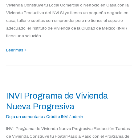
Vivienda Construye tu Local Comercial o Negocio en Casa con la
Vivienda Productiva del INVI Si ya tienes un pequeño negocio en
casa, taller o sueñas con emprender pero no tienes el espacio
adecuado, el Instituto de Vivienda de la Ciudad de México (INVI)
tiene una solución
Leer más »
INVI
Programa
INVI Programa de Vivienda
de
Vivienda
Nueva Progresiva
Nueva
Deja un comentario
/
Crédito INVI
/
admin
Progresiva
INVI: Programa de Vivienda Nueva Progresiva Redacción Tandas
de Vivienda Construye tu Hogar Paso a Paso con el Programa de