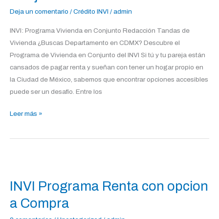
Conjunto
Deja un comentario
/
Crédito INVI
/
admin
INVI: Programa Vivienda en Conjunto Redacción Tandas de
Vivienda ¿Buscas Departamento en CDMX? Descubre el
Programa de Vivienda en Conjunto del INVI Si tú y tu pareja están
cansados de pagar renta y sueñan con tener un hogar propio en
la Ciudad de México, sabemos que encontrar opciones accesibles
puede ser un desafío. Entre los
Leer más »
INVI
Programa
INVI Programa Renta con opcion
Renta
con
a Compra
opcion