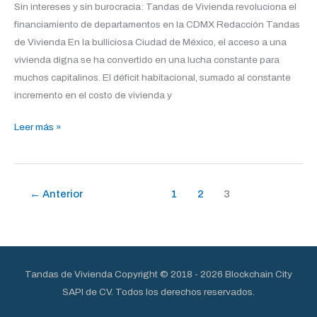
de
Sin intereses y sin burocracia: Tandas de Vivienda revoluciona el
Vivienda
financiamiento de departamentos en la CDMX Redacción Tandas
de Vivienda En la bulliciosa Ciudad de México, el acceso a una
vivienda digna se ha convertido en una lucha constante para
muchos capitalinos. El déficit habitacional, sumado al constante
incremento en el costo de vivienda y
Leer más »
←
Anterior
1
2
3
Tandas de Vivienda
Copyright © 2018 - 2026 Blockchain City
SAPI de CV. Todos los derechos reservados.