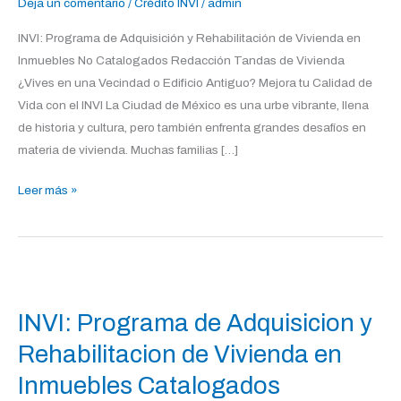
Deja un comentario
/
Crédito INVI
/
admin
Vivienda
INVI: Programa de Adquisición y Rehabilitación de Vivienda en
en
Inmuebles No Catalogados Redacción Tandas de Vivienda
Inmuebles
¿Vives en una Vecindad o Edificio Antiguo? Mejora tu Calidad de
No
Vida con el INVI La Ciudad de México es una urbe vibrante, llena
Catalogados
de historia y cultura, pero también enfrenta grandes desafíos en
materia de vivienda. Muchas familias […]
Leer más »
INVI:
Programa
INVI: Programa de Adquisicion y
de
Adquisicion
Rehabilitacion de Vivienda en
y
Inmuebles Catalogados
Rehabilitacion