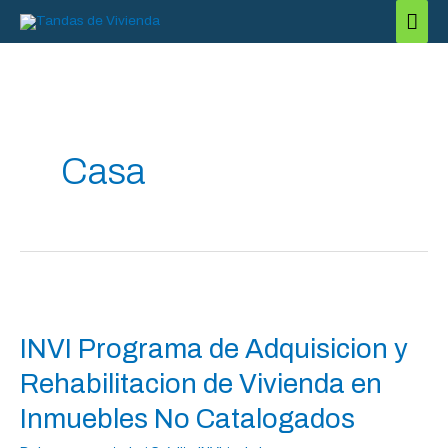
Ir
Men
al
princ
contenido
Casa
INVI
Programa
INVI Programa de Adquisicion y
de
Adquisicion
Rehabilitacion de Vivienda en
y
Inmuebles No Catalogados
Rehabilitacion
de