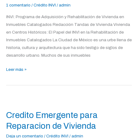
de
1 comentario
/
Crédito INVI
/
admin
Vivienda
INVI: Programa de Adquisición y Rehabilitación de Vivienda en
en
Inmuebles Catalogados Redacción Tandas de Vivienda Vivienda
Inmuebles
en Centros Históricos: El Papel del INVI en la Rehabilitación de
Catalogados
Inmuebles Catalogados La Ciudad de México es una urbe llena de
historia, cultura y arquitectura que ha sido testigo de siglos de
desarrollo urbano. Muchos de sus inmuebles
Leer más »
Credito
Emergente
Credito Emergente para
para
Reparacion
Reparacion de Vivienda
de
Deja un comentario
/
Crédito INVI
/
admin
Vivienda