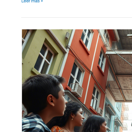
Leer más »
INVI
Programa
de
Mejoramiento
de
Vivienda
Directo