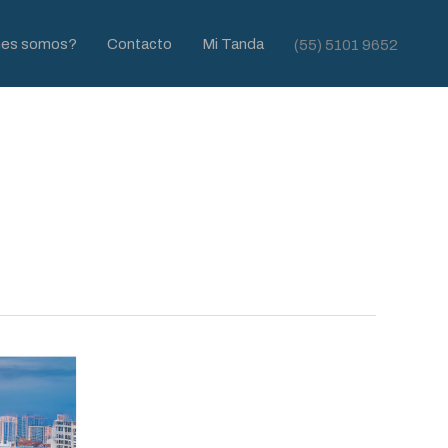
nes somos?
Contacto
Mi Tanda
(55) 5101 9652