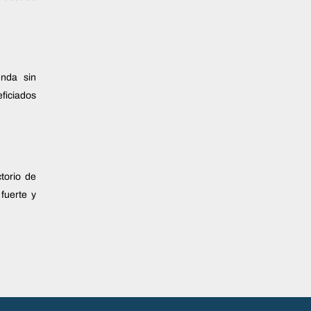
enda sin
eficiados
torio de
fuerte y