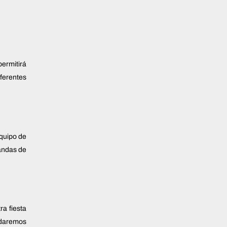
permitirá
iferentes
equipo de
Tandas de
ra fiesta
 daremos