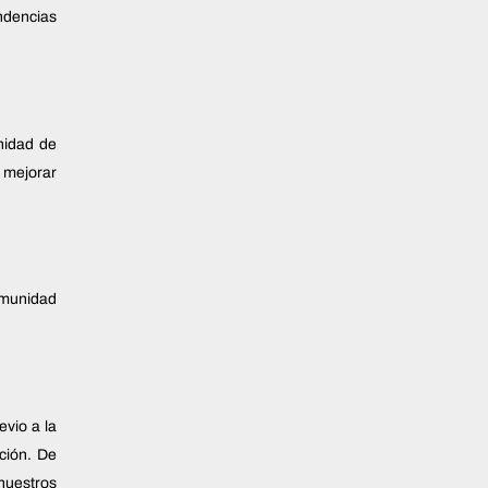
endencias
nidad de
 mejorar
Comunidad
evio a la
ción. De
nuestros