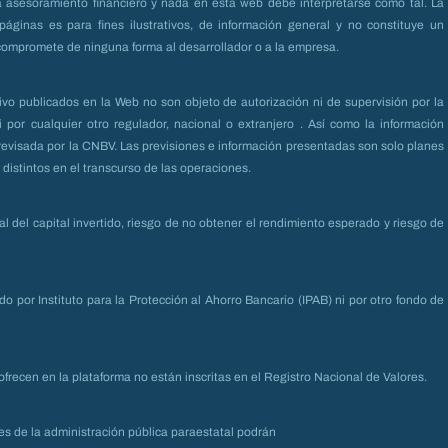
 asesoramiento financiero y nada en esta web debe interpretarse como tal. La
áginas es para fines ilustrativos, de información general y no constituye un
ompromete de ninguna forma al desarrollador o a la empresa.
ivo publicados en la Web no son objeto de autorización ni de supervisión por la
por cualquier otro regulador, nacional o extranjero . Así como la información
o revisada por la CNBV. Las previsiones e información presentadas son solo planes
distintos en el transcurso de las operaciones.
ial del capital invertido, riesgo de no obtener el rendimiento esperado y riesgo de
ado por Instituto para la Protección al Ahorro Bancario (IPAB) ni por otro fondo de
ofrecen en la plataforma no están inscritas en el Registro Nacional de Valores.
des de la administración pública paraestatal podrán