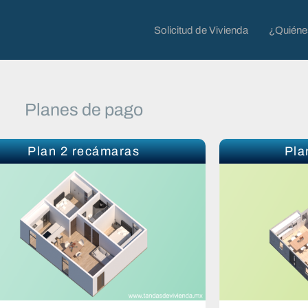
Solicitud de Vivienda
¿Quién
Planes de pago
Plan 2 recámaras
Pla